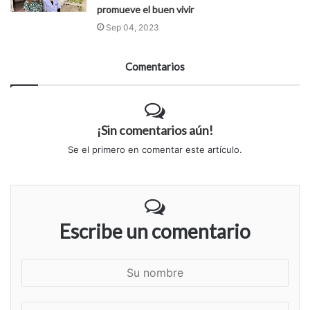
promueve el buen vivir
Sep 04, 2023
Comentarios
¡Sin comentarios aún!
Se el primero en comentar este artículo.
Escribe un comentario
S
u
n
S
o