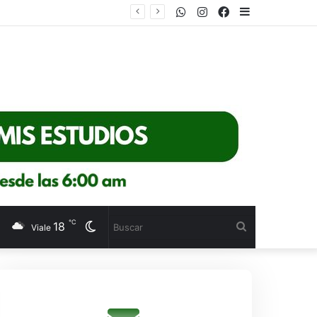
WhatsApp
Instagram
Facebook
Sidebar
℃
18
Cambiar
Buscar
Viale
modo